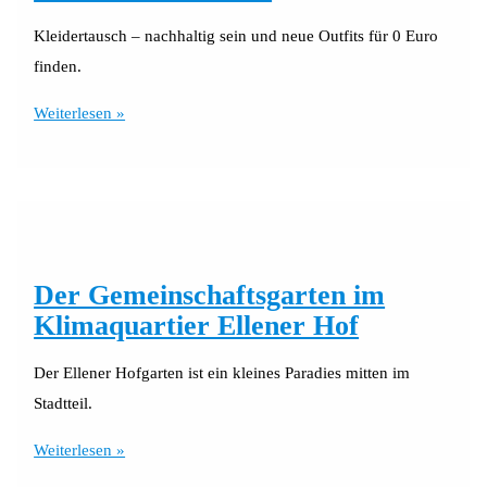
Kleidertausch – nachhaltig sein und neue Outfits für 0 Euro
finden.
Viel
Weiterlesen »
zu
gut
für
den
Altkleidercontainer
Der Gemeinschaftsgarten im
Klimaquartier Ellener Hof
Der Ellener Hofgarten ist ein kleines Paradies mitten im
Stadtteil.
Der
Weiterlesen »
Gemeinschaftsgarten