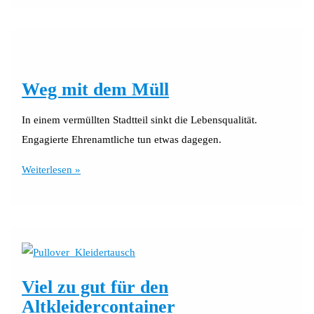
selbst
ziehen
Weg mit dem Müll
In einem vermüllten Stadtteil sinkt die Lebensqualität.
Engagierte Ehrenamtliche tun etwas dagegen.
Weg
Weiterlesen »
mit
dem
Müll
Viel zu gut für den
Altkleidercontainer