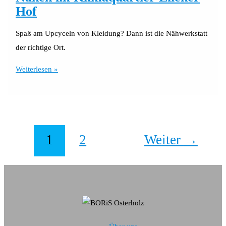
Hof
Spaß am Upcyceln von Kleidung? Dann ist die Nähwerkstatt
der richtige Ort.
Aus
Weiterlesen »
Alt
mach
Neu
im
1
2
Weiter
→
Mai
–
Nähen
im
Klimaquartier
Ellener
Hof