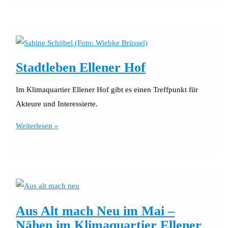
im
Klimaquartier
Ellener
Hof
Stadtleben Ellener Hof
Im Klimaquartier Ellener Hof gibt es einen Treffpunkt für
Akteure und Interessierte.
Stadtleben
Weiterlesen »
Ellener
Hof
Aus Alt mach Neu im Mai –
Nähen im Klimaquartier Ellener