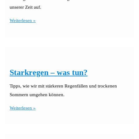
unserer Zeit auf.
Klimagerechte
Weiterlesen »
Gesundheitsförderung
für
Frauen
Starkregen – was tun?
Tipps, wie wir mit stärkeren Regenfällen und trockenen
Sommern umgehen können.
Starkregen
Weiterlesen »
–
was
tun?