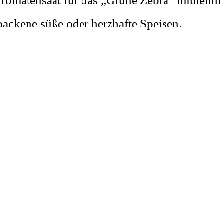
 Tomatensaat für das „Grüne Zebra“ mitneh
ackene süße oder herzhafte Speisen.