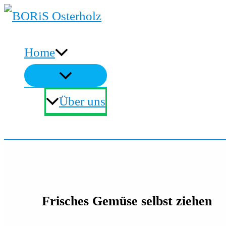
Zum
Inhalt
Home
springen
Über uns
Suchen
Frisches Gemüse selbst ziehen