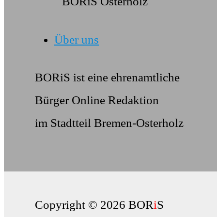
Über uns
BORiS ist eine ehrenamtliche
Bürger Online Redaktion
im Stadtteil Bremen-Osterholz
Copyright © 2026 BOR
i
S