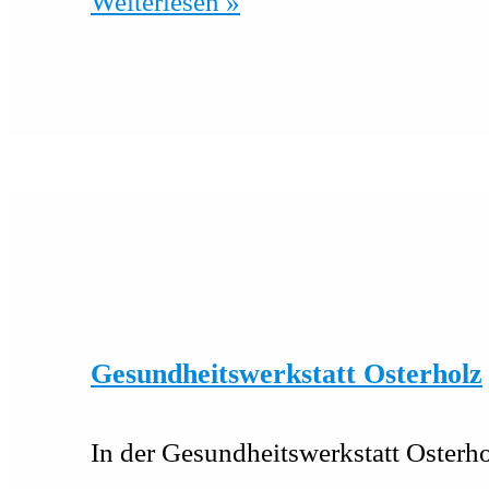
Klimagerechte
Weiterlesen »
Gesundheitsförderung
für
Frauen
Gesundheitswerkstatt Osterholz
In der Gesundheitswerkstatt Osterho