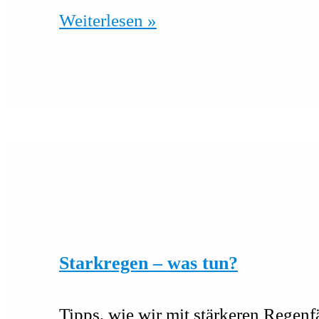
Klimaquartier
Weiterlesen »
Schweizer
Viertel
Starkregen – was tun?
Tipps, wie wir mit stärkeren Rege