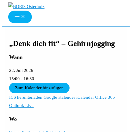
Zum
Inhalt
springen
„Denk dich fit“ – Gehirnjogging
Wann
22. Juli 2026
15:00 - 16:30
Zum Kalender hinzufügen
ICS herunterladen
Google Kalender
iCalendar
Office 365
Outlook Live
Wo