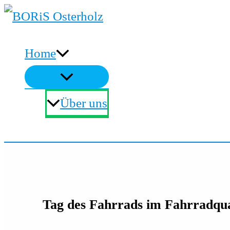
Zum
Inhalt
Home
springen
Über uns
Suchen
Tag des Fahrrads im Fahrradqua