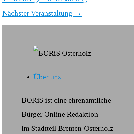
Nächster Veranstaltung
→
Über uns
BORiS ist eine ehrenamtliche
Bürger Online Redaktion
im Stadtteil Bremen-Osterholz