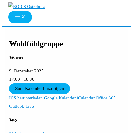
Zum
Inhalt
springen
Wohlfühlgruppe
Wann
9. Dezember 2025
17:00 - 18:30
Zum Kalender hinzufügen
ICS herunterladen
Google Kalender
iCalendar
Office 365
Outlook Live
Wo