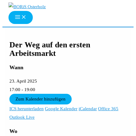
Zum
Inhalt
springen
Der Weg auf den ersten
Arbeitsmarkt
Wann
23. April 2025
17:00 - 19:00
Zum Kalender hinzufügen
ICS herunterladen
Google Kalender
iCalendar
Office 365
Outlook Live
Wo