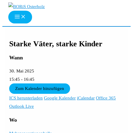
Zum
Inhalt
springen
Starke Väter, starke Kinder
Wann
30. Mai 2025
15:45 - 16:45
Zum Kalender hinzufügen
ICS herunterladen
Google Kalender
iCalendar
Office 365
Outlook Live
Wo