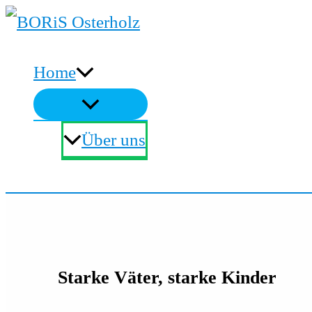
Zum
Inhalt
Home
springen
Über uns
Suchen
Starke Väter, starke Kinder