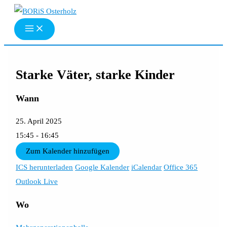
Zum
Inhalt
springen
Starke Väter, starke Kinder
Wann
25. April 2025
15:45 - 16:45
Zum Kalender hinzufügen
ICS herunterladen
Google Kalender
iCalendar
Office 365
Outlook Live
Wo