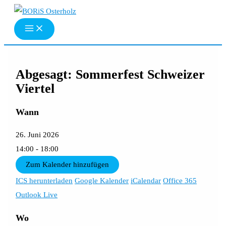
Zum
Inhalt
springen
Abgesagt: Sommerfest Schweizer
Viertel
Wann
26. Juni 2026
14:00 - 18:00
Zum Kalender hinzufügen
ICS herunterladen
Google Kalender
iCalendar
Office 365
Outlook Live
Wo