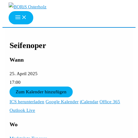
Zum
Inhalt
springen
Seifenoper
Wann
25. April 2025
17:00
Zum Kalender hinzufügen
ICS herunterladen
Google Kalender
iCalendar
Office 365
Outlook Live
Wo