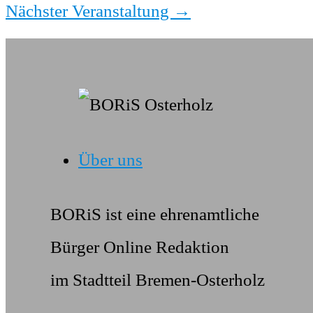
Nächster Veranstaltung
→
Über uns
BORiS ist eine ehrenamtliche
Bürger Online Redaktion
im Stadtteil Bremen-Osterholz