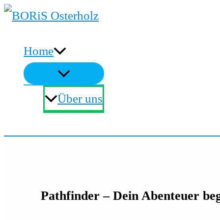
Zum
Inhalt
Home
springen
Über uns
Suchen
Pathfinder – Dein Abenteuer beg