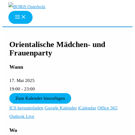
Zum
Inhalt
springen
Orientalische Mädchen- und
Frauenparty
Wann
17. Mai 2025
19:00 - 23:00
Zum Kalender hinzufügen
ICS herunterladen
Google Kalender
iCalendar
Office 365
Outlook Live
Wo