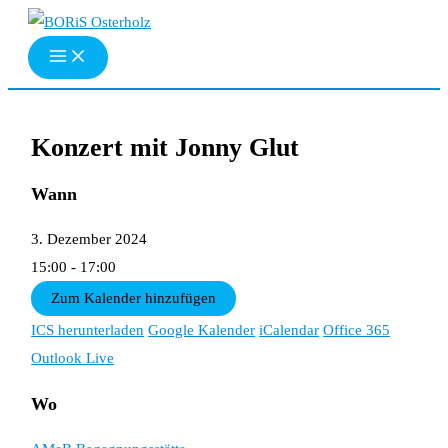
Zum
Inhalt
springen
Konzert mit Jonny Glut
Wann
3. Dezember 2024
15:00 - 17:00
Zum Kalender hinzufügen
ICS herunterladen
Google Kalender
iCalendar
Office 365
Outlook Live
Wo