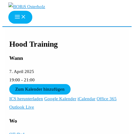
Zum
Inhalt
springen
Hood Training
Wann
7. April 2025
19:00 - 21:00
Zum Kalender hinzufügen
ICS herunterladen
Google Kalender
iCalendar
Office 365
Outlook Live
Wo