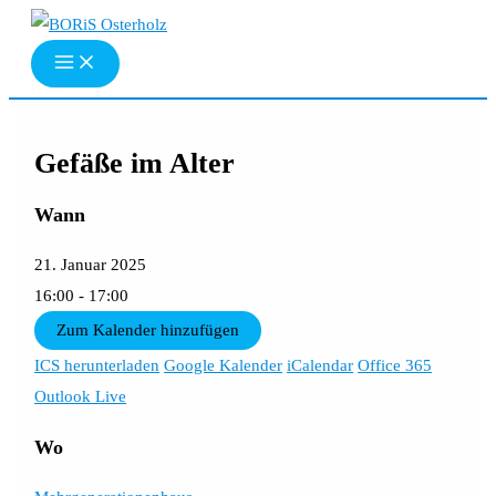
Zum
Inhalt
springen
Gefäße im Alter
Wann
21. Januar 2025
16:00 - 17:00
Zum Kalender hinzufügen
ICS herunterladen
Google Kalender
iCalendar
Office 365
Outlook Live
Wo