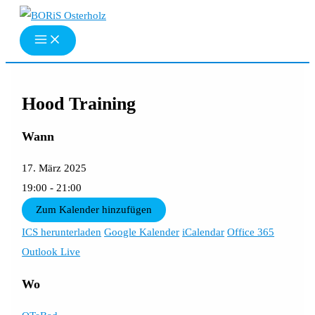
Zum
Inhalt
springen
Hood Training
Wann
17. März 2025
19:00 - 21:00
Zum Kalender hinzufügen
ICS herunterladen
Google Kalender
iCalendar
Office 365
Outlook Live
Wo