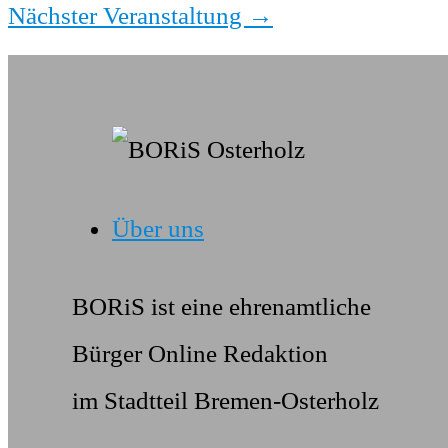
Nächster Veranstaltung
→
Über uns
BORiS ist eine ehrenamtliche
Bürger Online Redaktion
im Stadtteil Bremen-Osterholz