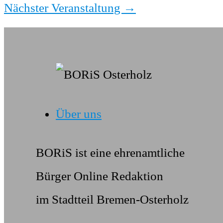
Nächster Veranstaltung
→
Über uns
BORiS ist eine ehrenamtliche
Bürger Online Redaktion
im Stadtteil Bremen-Osterholz