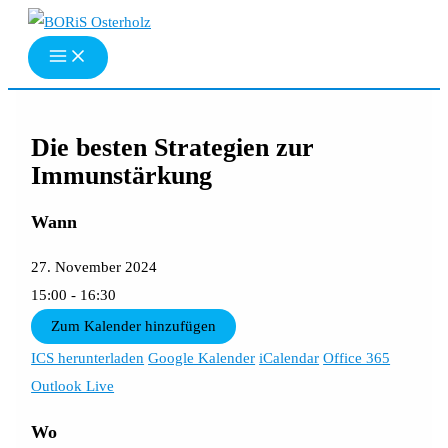
Zum
Inhalt
springen
Die besten Strategien zur
Immunstärkung
Wann
27. November 2024
15:00 - 16:30
Zum Kalender hinzufügen
ICS herunterladen
Google Kalender
iCalendar
Office 365
Outlook Live
Wo