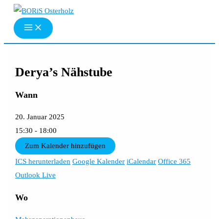
Zum
Inhalt
springen
Derya’s Nähstube
Wann
20. Januar 2025
15:30 - 18:00
Zum Kalender hinzufügen
ICS herunterladen
Google Kalender
iCalendar
Office 365
Outlook Live
Wo