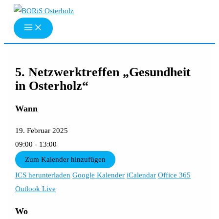
Zum
Inhalt
springen
5. Netzwerktreffen „Gesundheit
in Osterholz“
Wann
19. Februar 2025
09:00 - 13:00
Zum Kalender hinzufügen
ICS herunterladen
Google Kalender
iCalendar
Office 365
Outlook Live
Wo