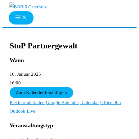
Zum
Inhalt
springen
StoP Partnergewalt
Wann
16. Januar 2025
16:00
Zum Kalender hinzufügen
ICS herunterladen
Google Kalender
iCalendar
Office 365
Outlook Live
Veranstaltungstyp