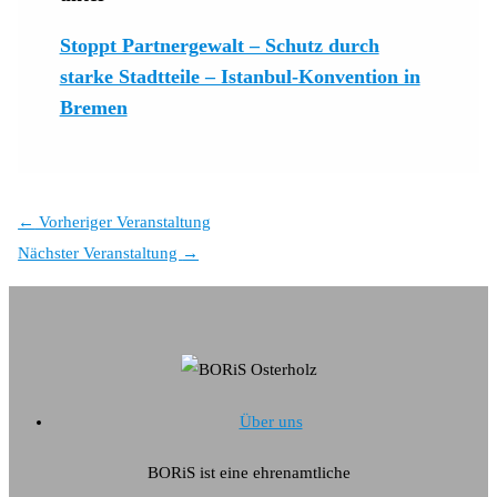
Stoppt Partnergewalt – Schutz durch
starke Stadtteile – Istanbul-Konvention in
Bremen
←
Vorheriger Veranstaltung
Nächster Veranstaltung
→
Über uns
BORiS ist eine ehrenamtliche