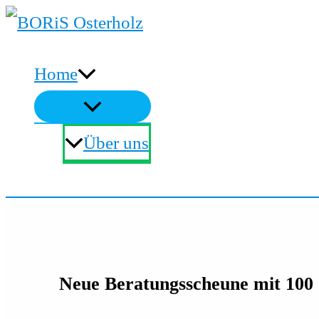
Zum
Inhalt
Home
springen
Über uns
Suchen
Neue Beratungsscheune mit 100