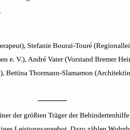
.
erapeut), Stefanie Bourai-Touré (Regionalle
en e. V.), André Vater (Vorstand Bremer Hei
.), Bettina Thormann-Slamamon (Architektin
einer der größten Träger der Behindertenhil
fältiges Leistungsangebot. Dazu zählen Wohnb