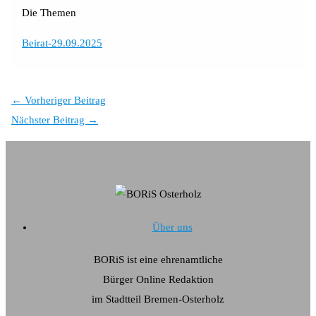
Die Themen
Beirat-29.09.2025
←
Vorheriger Beitrag
Nächster Beitrag
→
Über uns
BORiS ist eine ehrenamtliche
Bürger Online Redaktion
im Stadtteil Bremen-Osterholz