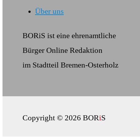
Über uns
BORiS ist eine ehrenamtliche
Bürger Online Redaktion
im Stadtteil Bremen-Osterholz
Copyright © 2026 BOR
i
S