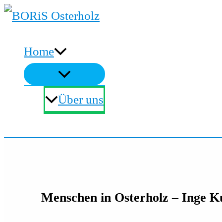
Zum
Inhalt
Home
springen
Über uns
Suchen
Menschen in Osterholz – Inge K