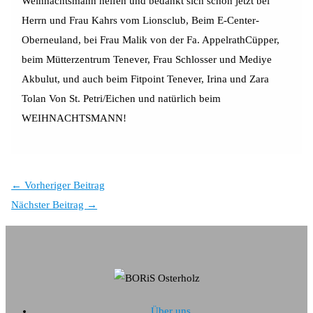
Weihnachtsmann helfen und bedankt sich schon jetzt bei
Herrn und Frau Kahrs vom Lionsclub, Beim E-Center-
Oberneuland, bei Frau Malik von der Fa. AppelrathCüpper,
beim Mütterzentrum Tenever, Frau Schlosser und Mediye
Akbulut, und auch beim Fitpoint Tenever, Irina und Zara
Tolan Von St. Petri/Eichen und natürlich beim
WEIHNACHTSMANN!
←
Vorheriger Beitrag
Nächster Beitrag
→
Über uns