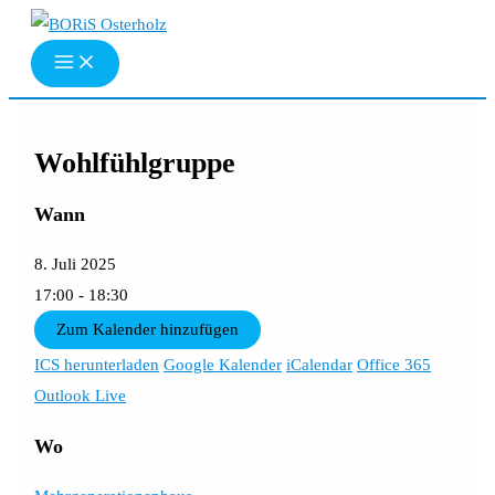
Zum
Inhalt
springen
Wohlfühlgruppe
Wann
8. Juli 2025
17:00 - 18:30
Zum Kalender hinzufügen
ICS herunterladen
Google Kalender
iCalendar
Office 365
Outlook Live
Wo