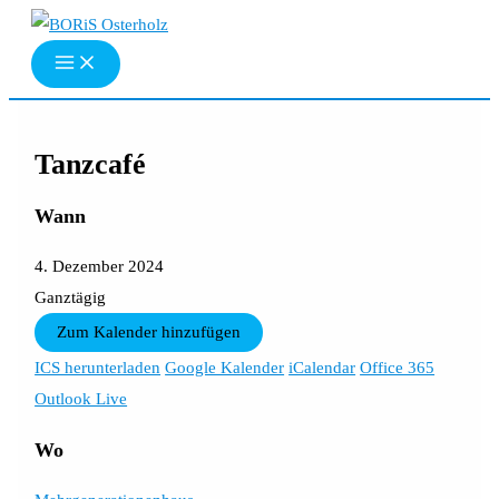
Zum
Inhalt
springen
Tanzcafé
Wann
4. Dezember 2024
Ganztägig
Zum Kalender hinzufügen
ICS herunterladen
Google Kalender
iCalendar
Office 365
Outlook Live
Wo