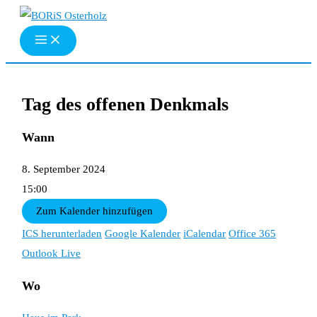
Zum
Inhalt
springen
Tag des offenen Denkmals
Wann
8. September 2024
15:00
Zum Kalender hinzufügen
ICS herunterladen
Google Kalender
iCalendar
Office 365
Outlook Live
Wo