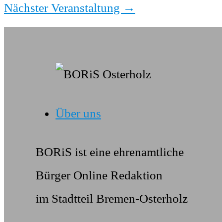
Nächster Veranstaltung
→
Über uns
BORiS ist eine ehrenamtliche
Bürger Online Redaktion
im Stadtteil Bremen-Osterholz