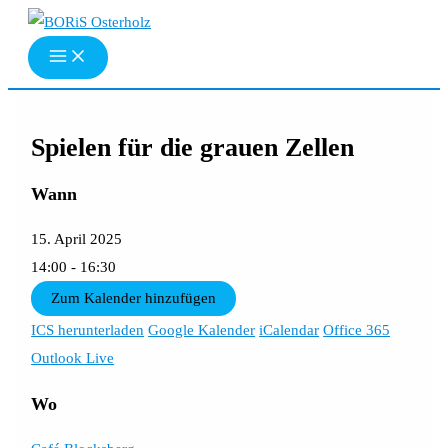
Zum
Inhalt
springen
Spielen für die grauen Zellen
Wann
15. April 2025
14:00 - 16:30
Zum Kalender hinzufügen
ICS herunterladen
Google Kalender
iCalendar
Office 365
Outlook Live
Wo