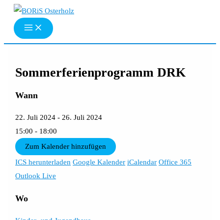
Zum
Inhalt
springen
Sommerferienprogramm DRK
Wann
22. Juli 2024 - 26. Juli 2024
15:00 - 18:00
Zum Kalender hinzufügen
ICS herunterladen
Google Kalender
iCalendar
Office 365
Outlook Live
Wo