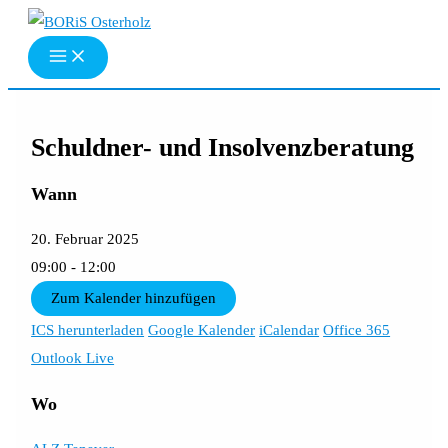
Zum
Inhalt
springen
Schuldner- und Insolvenzberatung
Wann
20. Februar 2025
09:00 - 12:00
Zum Kalender hinzufügen
ICS herunterladen
Google Kalender
iCalendar
Office 365
Outlook Live
Wo