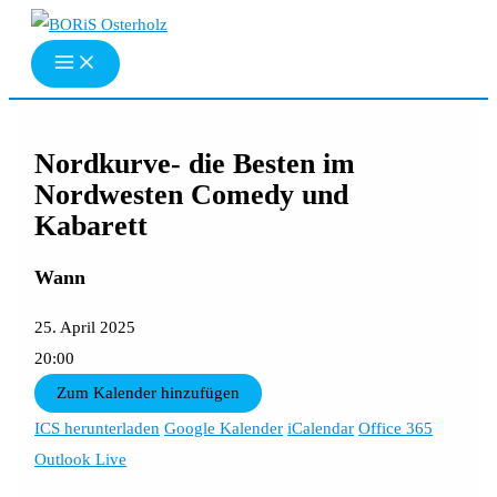
Zum
Inhalt
springen
Nordkurve- die Besten im
Nordwesten Comedy und
Kabarett
Wann
25. April 2025
20:00
Zum Kalender hinzufügen
ICS herunterladen
Google Kalender
iCalendar
Office 365
Outlook Live