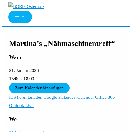
Zum
Inhalt
springen
Martina’s „Nähmaschinentreff“
Wann
21. Januar 2026
15:00 - 18:00
Zum Kalender hinzufügen
ICS herunterladen
Google Kalender
iCalendar
Office 365
Outlook Live
Wo