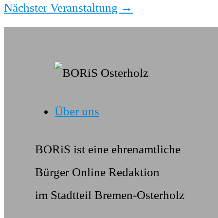
Nächster Veranstaltung
→
Über uns
BORiS ist eine ehrenamtliche
Bürger Online Redaktion
im Stadtteil Bremen-Osterholz