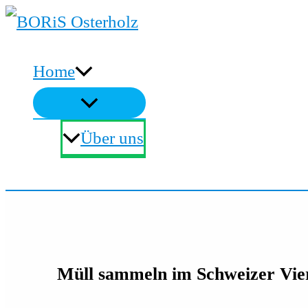
Zum
Inhalt
Home
springen
Über uns
Suchen
Müll sammeln im Schweizer Vier