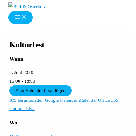
Zum
Inhalt
springen
Kulturfest
Wann
4. Juni 2026
15:00 - 18:00
Zum Kalender hinzufügen
ICS herunterladen
Google Kalender
iCalendar
Office 365
Outlook Live
Wo