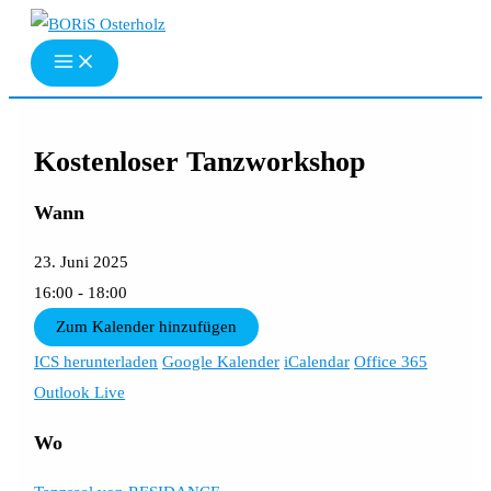
Zum
Inhalt
springen
Kostenloser Tanzworkshop
Wann
23. Juni 2025
16:00 - 18:00
Zum Kalender hinzufügen
ICS herunterladen
Google Kalender
iCalendar
Office 365
Outlook Live
Wo