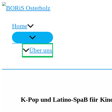
Zum
Inhalt
Home
springen
Über uns
Suchen
K-Pop und Latino-SpaB fiir Kin