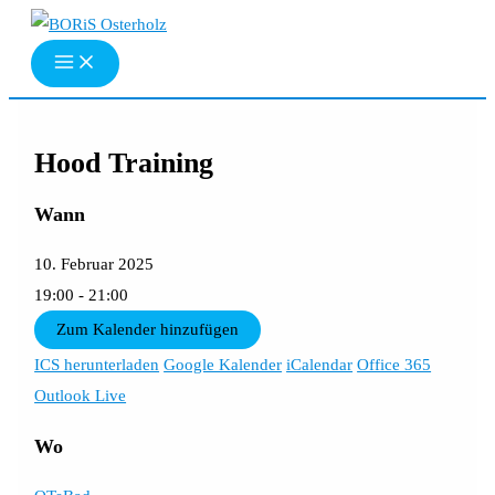
Zum
Inhalt
springen
Hood Training
Wann
10. Februar 2025
19:00 - 21:00
Zum Kalender hinzufügen
ICS herunterladen
Google Kalender
iCalendar
Office 365
Outlook Live
Wo