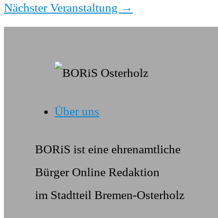
Nächster Veranstaltung
→
Über uns
BORiS ist eine ehrenamtliche
Bürger Online Redaktion
im Stadtteil Bremen-Osterholz