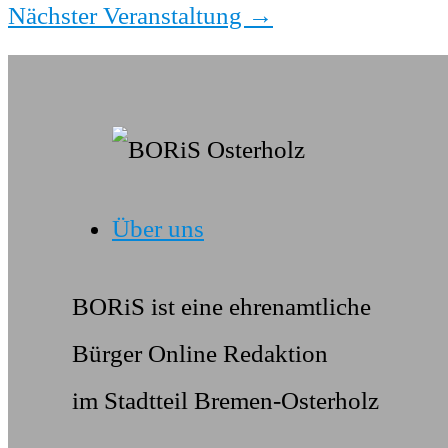
Nächster Veranstaltung
→
Über uns
BORiS ist eine ehrenamtliche
Bürger Online Redaktion
im Stadtteil Bremen-Osterholz