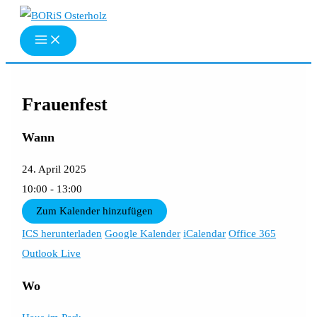
Zum
Inhalt
springen
Frauenfest
Wann
24. April 2025
10:00 - 13:00
Zum Kalender hinzufügen
ICS herunterladen
Google Kalender
iCalendar
Office 365
Outlook Live
Wo