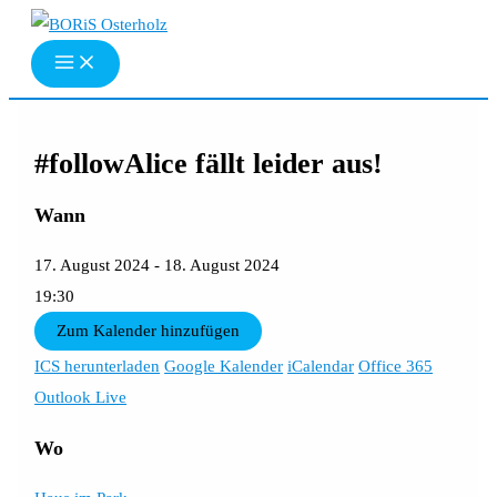
Zum
Inhalt
springen
#followAlice fällt leider aus!
Wann
17. August 2024 - 18. August 2024
19:30
Zum Kalender hinzufügen
ICS herunterladen
Google Kalender
iCalendar
Office 365
Outlook Live
Wo