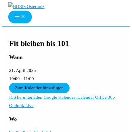
Zum
Inhalt
springen
Fit bleiben bis 101
Wann
21. April 2025
10:00 - 11:00
Zum Kalender hinzufügen
ICS herunterladen
Google Kalender
iCalendar
Office 365
Outlook Live
Wo