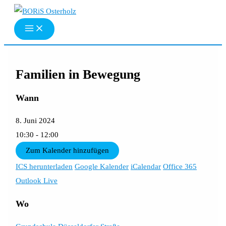
Zum
Inhalt
springen
Familien in Bewegung
Wann
8. Juni 2024
10:30 - 12:00
Zum Kalender hinzufügen
ICS herunterladen
Google Kalender
iCalendar
Office 365
Outlook Live
Wo