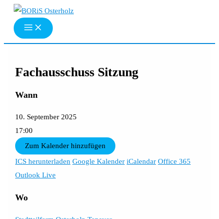
Zum
Inhalt
springen
Fachausschuss Sitzung
Wann
10. September 2025
17:00
Zum Kalender hinzufügen
ICS herunterladen
Google Kalender
iCalendar
Office 365
Outlook Live
Wo